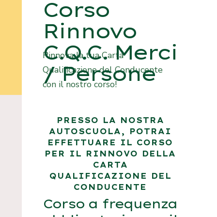
Corso
Rinnovo
C.Q.C. Merci
Rinnova la tua Carta
/ Persone
Qualificazione del Conducente
con il nostro corso!
PRESSO LA NOSTRA
AUTOSCUOLA, POTRAI
EFFETTUARE IL CORSO
PER IL RINNOVO DELLA
CARTA
QUALIFICAZIONE DEL
CONDUCENTE
Corso a frequenza