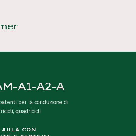
mer
AM-A1-A2-A
atenti per la conduzione di
icicli, quadricicli
 AULA CON