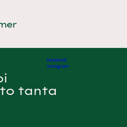
mer
facebook
instagram
i
to tanta